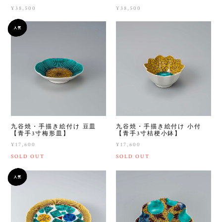
¥38,500
¥38,500
九谷焼・手描き絵付け 豆皿
九谷焼・手描き絵付け 小付
【青手3寸梅形皿】
【青手3寸桔梗小鉢】
¥17,600
¥17,600
SOLD OUT
SOLD OUT