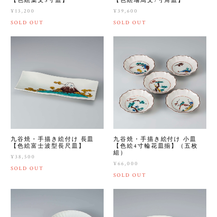
【色絵葉文5寸皿】
【色絵瑞鳥文7寸角皿】
¥13,200
¥39,600
SOLD OUT
SOLD OUT
九谷焼・手描き絵付け 長皿
九谷焼・手描き絵付け 小皿
【色絵富士波型長尺皿】
【色絵4寸輪花皿揃】（五枚
組）
¥38,500
¥66,000
SOLD OUT
SOLD OUT