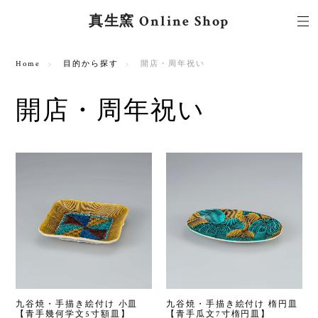
真生窯 Online Shop
Home
目的から探す
開店・周年祝い
開店・周年祝い
九谷焼・手描き絵付け 小皿
九谷焼・手描き絵付け 楕円皿
【青手幾何学文5寸額皿】
【青手瓜文7寸楕円皿】