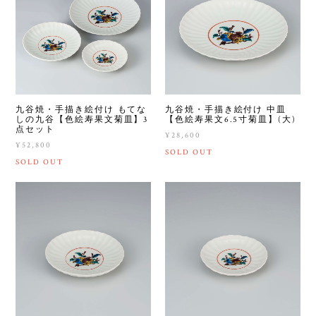
九谷焼・手描き絵付け もてな
九谷焼・手描き絵付け 中皿
しの九谷【色絵寿果文菊皿】3
【色絵寿果文6.5寸菊皿】(大)
点セット
¥28,600
¥52,800
SOLD OUT
SOLD OUT