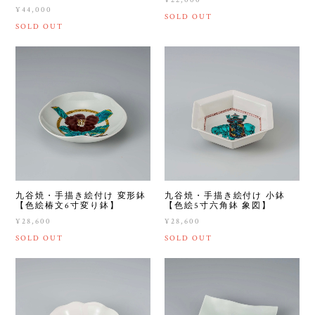
¥44,000
SOLD OUT
SOLD OUT
九谷焼・手描き絵付け 変形鉢
九谷焼・手描き絵付け 小鉢
【色絵椿文6寸変り鉢】
【色絵5寸六角鉢 象図】
¥28,600
¥28,600
SOLD OUT
SOLD OUT