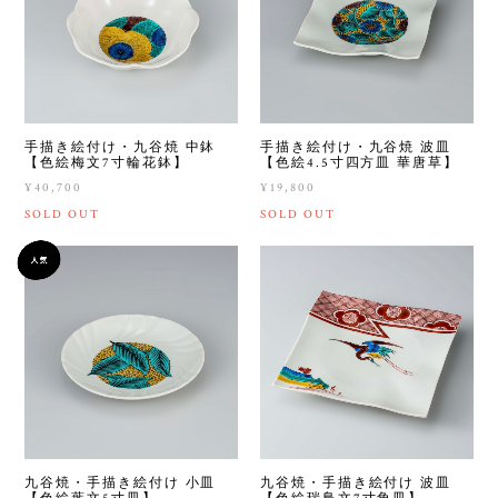
手描き絵付け・九谷焼 中鉢
手描き絵付け・九谷焼 波皿
【色絵梅文7寸輪花鉢】
【色絵4.5寸四方皿 華唐草】
¥40,700
¥19,800
SOLD OUT
SOLD OUT
九谷焼・手描き絵付け 小皿
九谷焼・手描き絵付け 波皿