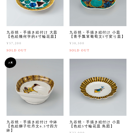
九谷焼・手描き絵付け 大皿
九谷焼・手描き絵付け 小皿
【色絵幾何学的8寸輪花皿】
【青手瓢箪葡萄文5寸変り皿】
¥57,200
¥38,500
SOLD OUT
SOLD OUT
九谷焼・手描き絵付け 中鉢
九谷焼・手描き絵付け 小皿
【色絵獅子牡丹文6.5寸四方
【色絵5寸輪花皿 鳥図】
鉢】
¥22,000