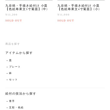
九谷焼・手描き絵付け 小皿
九谷焼・手描き絵付け 小皿
【色絵寿果文5寸菊皿】(中)
【色絵寿果文4寸菊皿】(小)
¥13,200
¥11,000
SOLD OUT
SOLD OUT
商品を探す
アイテムから探す
皿
プレート
鉢
セット
絵付の技法から探す
青手
五彩・色絵