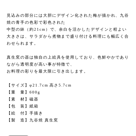
見込みの部分には大胆にデザイン化された梅が描かれ、九谷
焼の青手の色彩で彩色された
中型の鉢（約21cm）で、余白を活かしたデザインと程よい
大きさは、サラダから煮物まで盛り付ける料理にも幅広く合
わせられます。
真生窯の器は独自の上絵具を使用しており、色鮮やかであり
ながら透明度が高い事が特徴で、
お料理の彩りを最大限に引き出します。
【サイズ】φ21.7cm 高さ5.7cm
【重 量】600g
【素 材】磁器
【包 装】紙箱
【絵 付】手描き
【製 造】九谷焼 真生窯