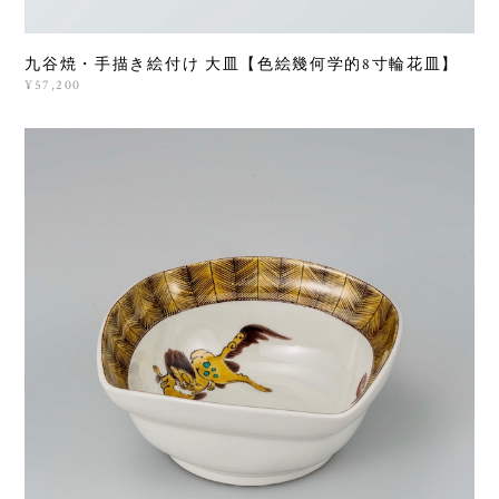
九谷焼・手描き絵付け 大皿【色絵幾何学的8寸輪花皿】
¥57,200