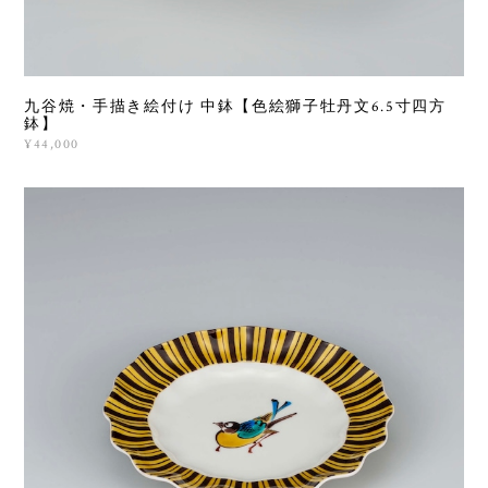
九谷焼・手描き絵付け 中鉢【色絵獅子牡丹文6.5寸四方
鉢】
¥44,000