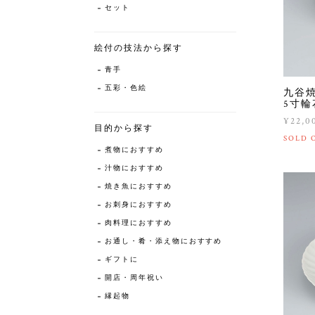
セット
絵付の技法から探す
青手
五彩・色絵
九谷
5寸輪
¥22,0
目的から探す
SOLD 
煮物におすすめ
汁物におすすめ
焼き魚におすすめ
お刺身におすすめ
肉料理におすすめ
お通し・肴・添え物におすすめ
ギフトに
開店・周年祝い
縁起物