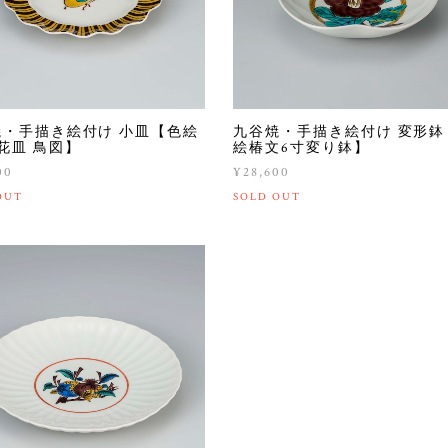
焼・手描き絵付け 小皿【色絵
九谷焼・手描き絵付け 変形鉢
花皿 鳥図】
絵椿文6寸変り鉢】
00
¥28,600
OUT
SOLD OUT