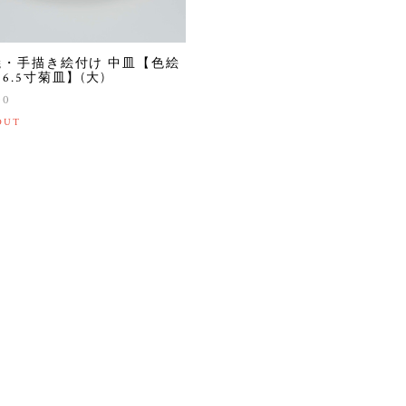
焼・手描き絵付け 中皿【色絵
6.5寸菊皿】(大)
00
OUT