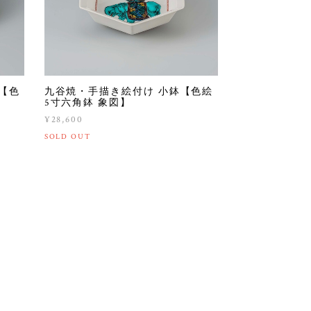
【色
九谷焼・手描き絵付け 小鉢【色絵
5寸六角鉢 象図】
¥28,600
SOLD OUT