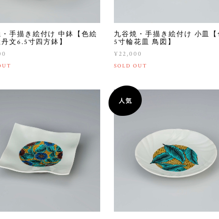
焼・手描き絵付け 中鉢【色絵
九谷焼・手描き絵付け 小皿【
丹文6.5寸四方鉢】
5寸輪花皿 鳥図】
00
¥22,000
OUT
SOLD OUT