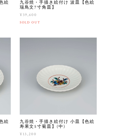
色絵
九谷焼・手描き絵付け 波皿【色絵
瑞鳥文7寸角皿】
¥39,600
SOLD OUT
色絵
九谷焼・手描き絵付け 小皿【色絵
寿果文5寸菊皿】(中)
¥13,200