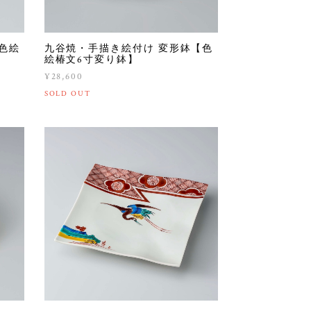
色絵
九谷焼・手描き絵付け 変形鉢【色
絵椿文6寸変り鉢】
¥28,600
SOLD OUT