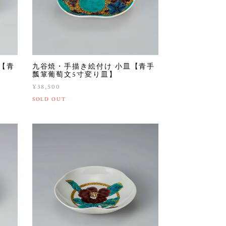
【青
九谷焼・手描き絵付け 小皿【青手
瓢箪葡萄文5寸変り皿】
¥38,500
SOLD OUT