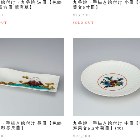
き絵付け・九谷焼 波皿【色絵
九谷焼・手描き絵付け 小皿【
寸四方皿 華唐草】
葉文5寸皿】
00
¥13,200
OUT
SOLD OUT
焼・手描き絵付け 長皿【色絵
九谷焼・手描き絵付け 中皿【
波型長尺皿】
寿果文6.5寸菊皿】(大)
00
¥28,600