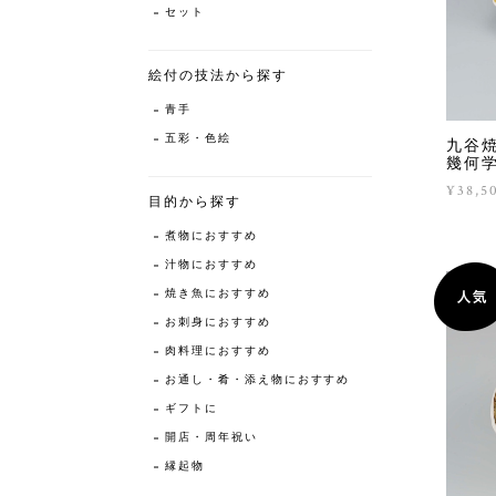
セット
絵付の技法から探す
青手
五彩・色絵
九谷
幾何
¥38,5
目的から探す
煮物におすすめ
汁物におすすめ
焼き魚におすすめ
お刺身におすすめ
肉料理におすすめ
お通し・肴・添え物におすすめ
ギフトに
開店・周年祝い
縁起物