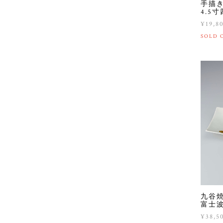
手描
4.5
¥19,8
SOLD 
九谷
富士
¥38,5