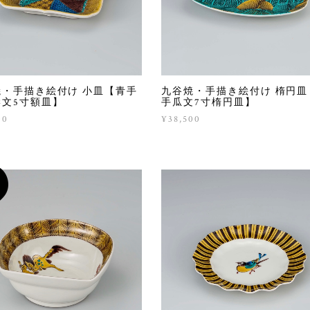
焼・手描き絵付け 小皿【青手
九谷焼・手描き絵付け 楕円皿
学文5寸額皿】
手瓜文7寸楕円皿】
00
¥38,500