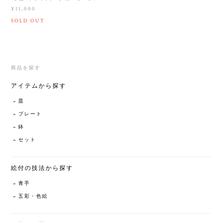
¥11,000
SOLD OUT
商品を探す
アイテムから探す
皿
プレート
鉢
セット
絵付の技法から探す
青手
五彩・色絵