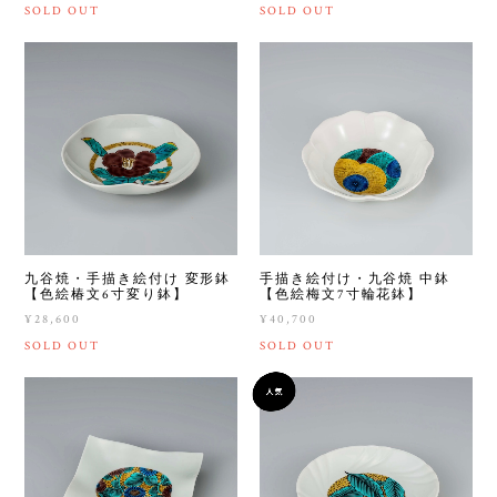
SOLD OUT
SOLD OUT
九谷焼・手描き絵付け 変形鉢
手描き絵付け・九谷焼 中鉢
【色絵椿文6寸変り鉢】
【色絵梅文7寸輪花鉢】
¥28,600
¥40,700
SOLD OUT
SOLD OUT