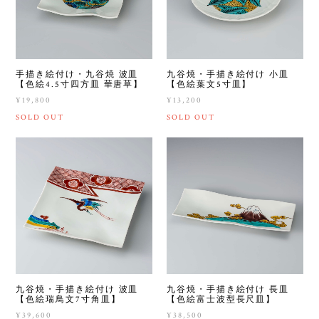
手描き絵付け・九谷焼 波皿
九谷焼・手描き絵付け 小皿
【色絵4.5寸四方皿 華唐草】
【色絵葉文5寸皿】
¥19,800
¥13,200
SOLD OUT
SOLD OUT
九谷焼・手描き絵付け 波皿
九谷焼・手描き絵付け 長皿
【色絵瑞鳥文7寸角皿】
【色絵富士波型長尺皿】
¥39,600
¥38,500