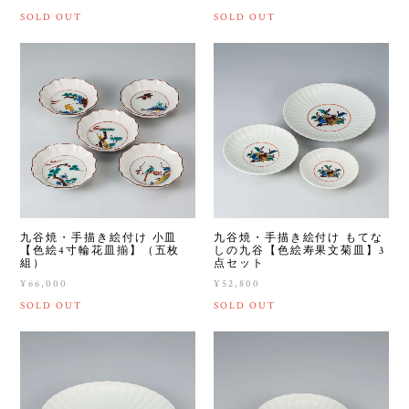
SOLD OUT
SOLD OUT
九谷焼・手描き絵付け 小皿
九谷焼・手描き絵付け もてな
【色絵4寸輪花皿揃】（五枚
しの九谷【色絵寿果文菊皿】3
組）
点セット
¥66,000
¥52,800
SOLD OUT
SOLD OUT