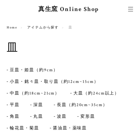
真生窯 Online Shop
Home
アイテムから探す
皿
皿
豆皿・姫皿（約9cm）
小皿・銘々皿・取り皿（約12cm~15cm）
中皿（約18cm~21cm）
大皿（約24cm以上）
平皿
深皿
長皿（約20cm~35cm）
角皿
丸皿
波皿
変形皿
輪花皿・菊皿
醤油皿・薬味皿