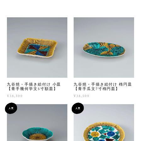
九谷焼・手描き絵付け 小皿
九谷焼・手描き絵付け 楕円皿
【青手幾何学文5寸額皿】
【青手瓜文7寸楕円皿】
¥38,500
¥38,500