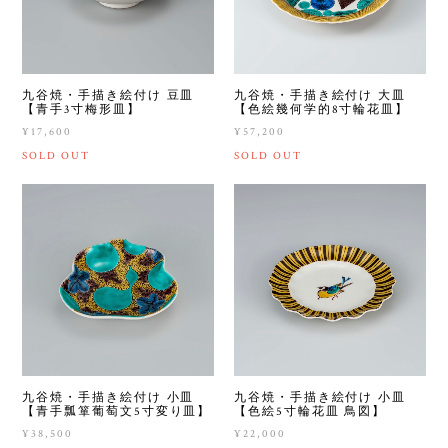
九谷焼・手描き絵付け 豆皿
九谷焼・手描き絵付け 大皿
【青手3寸梅形皿】
【色絵幾何学的8寸輪花皿】
¥17,600
¥57,200
SOLD OUT
SOLD OUT
九谷焼・手描き絵付け 小皿
九谷焼・手描き絵付け 小皿
【青手瓢箪葡萄文5寸変り皿】
【色絵5寸輪花皿 鳥図】
¥38,500
¥22,000