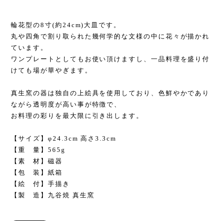
輪花型の8寸(約24cm)大皿です。
丸や四角で割り取られた幾何学的な文様の中に花々が描かれ
ています。
ワンプレートとしてもお使い頂けますし、一品料理を盛り付
けても場が華やぎます。
真生窯の器は独自の上絵具を使用しており、色鮮やかであり
ながら透明度が高い事が特徴で、
お料理の彩りを最大限に引き出します。
【サイズ】φ24.3cm 高さ3.3cm
【重 量】565g
【素 材】磁器
【包 装】紙箱
【絵 付】手描き
【製 造】九谷焼 真生窯