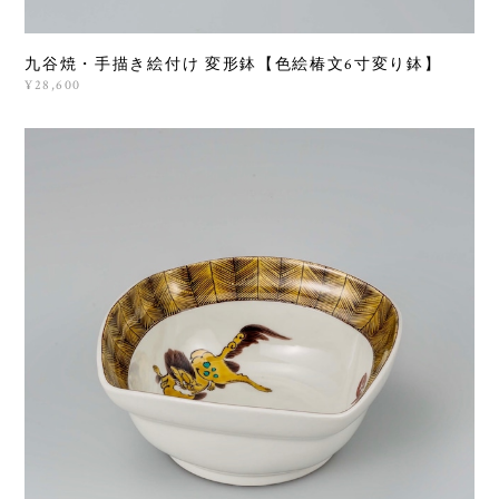
九谷焼・手描き絵付け 変形鉢【色絵椿文6寸変り鉢】
¥28,600