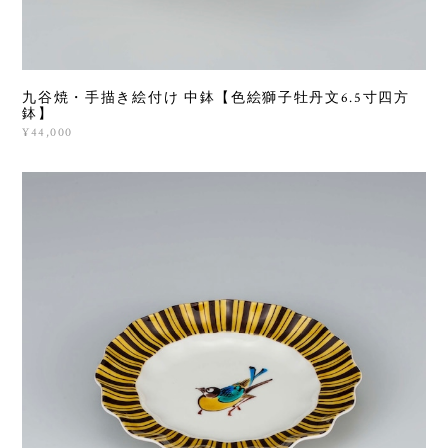
九谷焼・手描き絵付け 中鉢【色絵獅子牡丹文6.5寸四方
鉢】
¥44,000