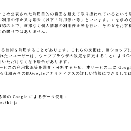
かじめ公表された利用目的の範囲を超えて取り扱われているという
の利用の停止又は消去（以下「利用停止等」といいます。）を求め
確認の上で、遅滞なく個人情報の利用停止等を行い、その旨をお客
この限りではありません。
に類する技術を利用することがあります。これらの技術は、当ショッ
されたいユーザーは、ウェブブラウザの設定を変更することによりCoo
用いただけなくなる場合があります。
スの利用状況等を調査・分析するため、本サービス上に Google L
れる仕組みその他Googleアナリティクスの詳しい情報につきまし
際の Google によるデータ使用：
tes?hl=ja