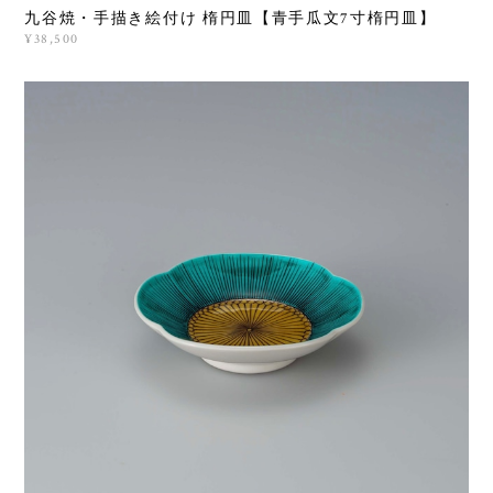
九谷焼・手描き絵付け 楕円皿【青手瓜文7寸楕円皿】
¥38,500