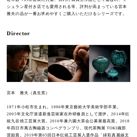
シュラン星付き店でも愛用される等、評判が高まっている宮本
雅夫の品が一番お求めやすくご購入いただけるシリーズです。
Director
宮本 雅夫（真生窯）
1971年小松市生まれ。1996年東京藝術大学美術学部卒業。
2005年文化庁派遣新進芸術家在外研修員として渡伊。2014年伝
統九谷焼工芸展大賞。2016年兼六園大茶会公募展最高賞。2018
年四日市萬古陶磁器コンペグランプリ。現代茶陶展 TOKI織部
奨励賞。2019年第65回日本伝統工芸展入選作品「緑彩真麗線文