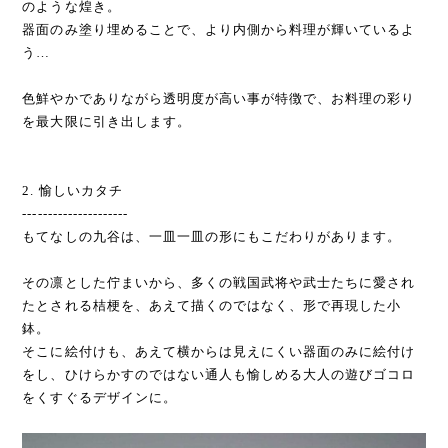
のような煌き。
器面のみ塗り埋めることで、より内側から料理が輝いているよ
う…
色鮮やかでありながら透明度が高い事が特徴で、お料理の彩り
を最大限に引き出します。
2. 愉しいカタチ
---------------------
もてなしの九谷は、一皿一皿の形にもこだわりがあります。
その凛とした佇まいから、多くの戦国武将や武士たちに愛され
たとされる桔梗を、あえて描くのではなく、形で再現した小
鉢。
そこに絵付けも、あえて横からは見えにくい器面のみに絵付け
をし、ひけらかすのではない通人も愉しめる大人の遊びゴコロ
をくすぐるデザインに。