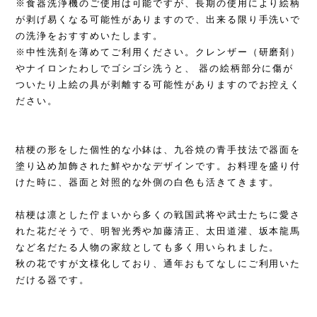
※食器洗浄機のご使用は可能ですが、長期の使用により絵柄
が剥げ易くなる可能性がありますので、出来る限り手洗いで
の洗浄をおすすめいたします。
※中性洗剤を薄めてご利用ください。クレンザー（研磨剤）
やナイロンたわしでゴシゴシ洗うと、 器の絵柄部分に傷が
ついたり上絵の具が剥離する可能性がありますのでお控えく
ださい。
桔梗の形をした個性的な小鉢は、九谷焼の青手技法で器面を
塗り込め加飾された鮮やかなデザインです。お料理を盛り付
けた時に、器面と対照的な外側の白色も活きてきます。
桔梗は凛とした佇まいから多くの戦国武将や武士たちに愛さ
れた花だそうで、明智光秀や加藤清正、太田道灌、坂本龍馬
など名だたる人物の家紋としても多く用いられました。
秋の花ですが文様化しており、通年おもてなしにご利用いた
だける器です。