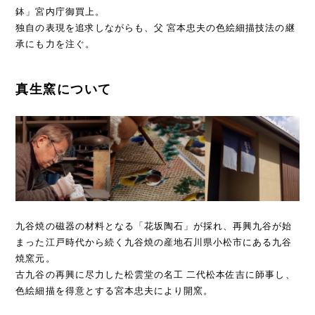
鉢」宮内庁御買上。
独自の表現を追求しながらも、父 宮本忠夫の色絵細描技法の継
承にも力を注ぐ。
真生窯について
九谷焼の磁器の材料となる「花坂陶石」が採れ、再興九谷が始
まった江戸時代から続く九谷焼の産地石川県小松市にある九谷
焼窯元。
古九谷の再興に尽力した松雲堂の名工 二代松本佐吉に師事し、
色絵細描を得意とする宮本忠夫により開窯。