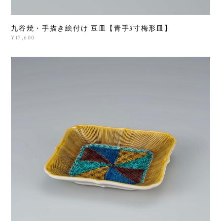
九谷焼・手描き絵付け 豆皿【青手3寸梅形皿】
¥17,600