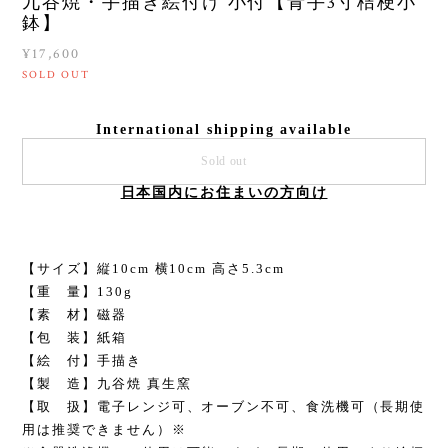
九谷焼・手描き絵付け 小付【青手3寸桔梗小
鉢】
¥17,600
SOLD OUT
International shipping available
Sold out
日本国内にお住まいの方向け
【サイズ】縦10cm 横10cm 高さ5.3cm
【重 量】130g
【素 材】磁器
【包 装】紙箱
【絵 付】手描き
【製 造】九谷焼 真生窯
【取 扱】電子レンジ可、オーブン不可、食洗機可（長期使
用は推奨できません）※