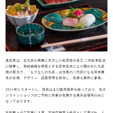
真生窯は、古九谷の再興に尽力した松雲堂の名工 二代松本佐吉
に師事し、色絵細描を得意とする宮本忠夫により開かれた九谷
焼の窯元で、「もてなしの九谷」は当窯の二代目となる宮本雅
夫が企画、デザイン、品質管理を担当し、自身も製作に参加。
2021年にスタートし、現在はまだ販売箇所を絞っており、当オ
ンラインショップのご予約と作家が在廊する展示会場等のみと
なっております。
近年数々の工芸展に入選、宮内庁御買上作品として選ばれ、ミ